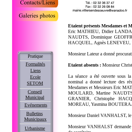
Etaient présents Mesdames et Me
Eric MATHIEU, Didier LANDAI
NAUDTS, Dominique GEOFFRO
HACQUEL, Agnès LENEVEU, 
Monsieur Lateur a donné procu
Pratique
Formalités
Etaient absents :
Monsieur Chri
Liens
La séance a été ouverte sous l
Ecole
nominal a donné lecture des résu
SETOM
Mesdames et Messieurs Eric M
Conseil
MOULARD, Martine NAUDTS,
Municipal
GRANIER, Christophe HACQU
MOREAU, Yasmina BOUTERAA dans
Evénements
Bulletins
Monsieur Daniel VANHALST, le plu
Municipaux
Monsieur VANHALST demande à C
Urbanisme