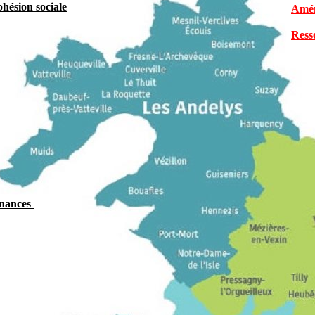
hésion sociale
Amén
Ress
nances