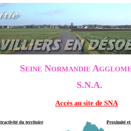
S
N
A
EINE
ORMANDIE
GGLOME
S.N.A.
Accès au site de SNA
tractivité du territoire
Proximité et