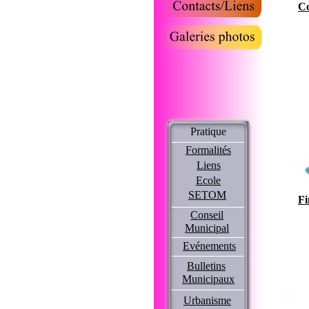
Co
Pratique
Formalités
Liens
Ecole
SETOM
Fi
Conseil
Municipal
Evénements
Bulletins
Municipaux
Urbanisme