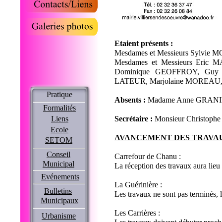
Etaient présents :
Mesdames et Messieurs Sylvie 
Mesdames et Messieurs Eric
Dominique GEOFFROY, Guy 
LATEUR, Marjolaine MOREAU
Pratique
Absents :
Madame Anne GRAN
Formalités
Liens
Secrétaire :
Monsieur Christo
Ecole
AVANCEMENT DES TRAVA
SETOM
Conseil
Carrefour de Chanu :
Municipal
La réception des travaux aura lieu fi
Evénements
La Guérinière :
Bulletins
Les travaux ne sont pas terminés, l
Municipaux
Les Carrières :
Urbanisme