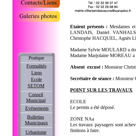
Etaient présents :
Mesdames et
LANDAIS, Daniel VANHALS
Christophe HACQUEL, Agnès
Madame Sylvie MOULARD a do
Madame Marjolaine MOREAU a d
Pratique
Formalités
Absent excusé :
Monsieur Chri
Liens
Secrétaire de séance :
Monsieur
Ecole
SETOM
POINT SUR LES TRAVAUX
Conseil
Municipal
ECOLE
Le permis a été déposé.
Evénements
Bulletins
ZONE NAa
Municipaux
Les travaux paysagers sont achevés
finitions à faire.
Urbanisme