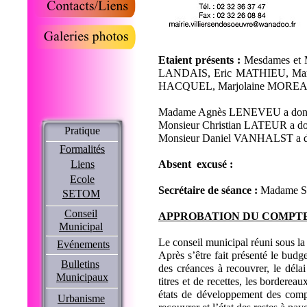
Etaient présents :
Mesdames et 
LANDAIS, Eric MATHIEU, Ma
HACQUEL, Marjolaine MORE
Madame Agnès LENEVEU a don
Monsieur Christian LATEUR a do
Pratique
Monsieur Daniel VANHALST a d
Formalités
Liens
Absent excusé :
Ecole
Secrétaire de séance :
Madame 
SETOM
Conseil
APPROBATION DU COMPTE
Municipal
Le conseil municipal réuni sous 
Evénements
Après s’être fait présenté le budget
Bulletins
des créances à recouvrer, le déla
Municipaux
titres et de recettes, les border
états de développement des comptes
Urbanisme