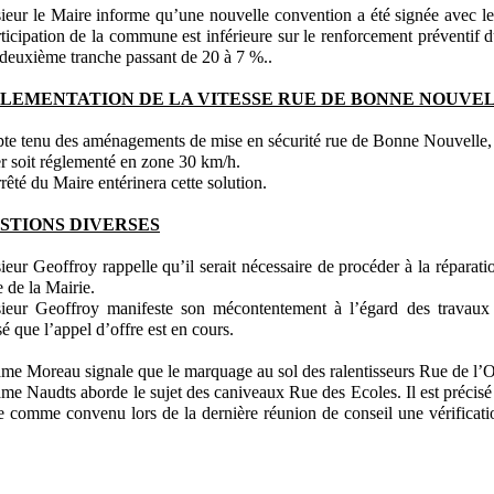
eur le Maire informe qu’une nouvelle convention a été signée avec l
rticipation de la commune est inférieure sur le renforcement préventif d
 deuxième tranche passant de 20 à 7 %..
LEMENTATION DE LA VITESSE RUE DE BONNE NOUVE
e tenu des aménagements de mise en sécurité rue de Bonne Nouvelle, i
er soit réglementé en zone 30 km/h.
rêté du Maire entérinera cette solution.
STIONS DIVERSES
eur Geoffroy rappelle qu’il serait nécessaire de procéder à la réparatio
ée de la Mairie.
eur Geoffroy manifeste son mécontentement à l’égard des travaux de
sé que l’appel d’offre est en cours.
e Moreau signale que le marquage au sol des ralentisseurs Rue de l’Or
e Naudts aborde le sujet des caniveaux Rue des Ecoles. Il est précisé q
e comme convenu lors de la dernière réunion de conseil une vérificatio