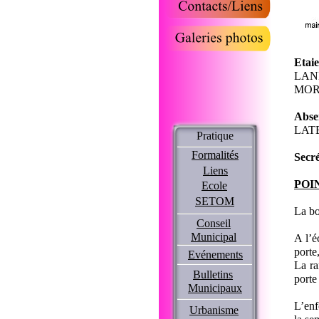
Etaie
LAND
MOR
Abse
LAT
Pratique
Formalités
Secré
Liens
POI
Ecole
SETOM
La bo
Conseil
Municipal
A l’é
porte
Evénements
La ra
Bulletins
porte
Municipaux
L’enf
Urbanisme