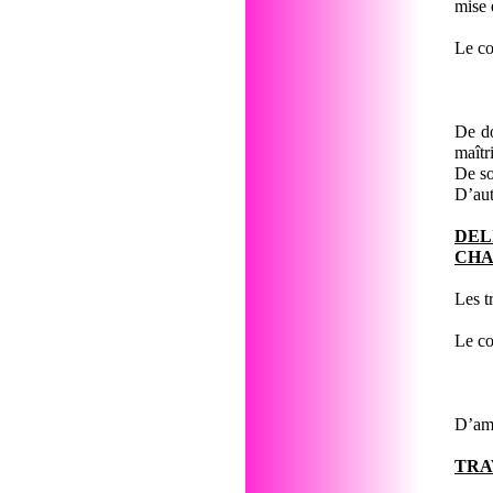
mise 
Le co
De do
maîtr
De so
D’aut
DEL
CHA
Les t
Le co
D’amo
TRA