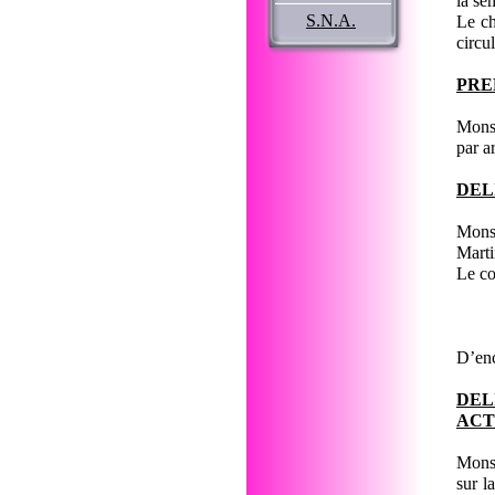
la se
S.N.A.
Le ch
circu
PRE
Monsi
par ar
DEL
Monsi
Marti
Le co
D’enc
DEL
ACT
Monsi
sur l