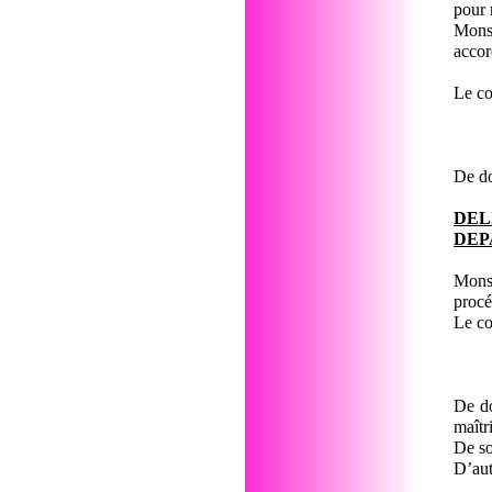
pour 
Monsi
accor
Le co
De do
DE
DEP
Monsi
procé
Le co
De do
maîtr
De so
D’aut