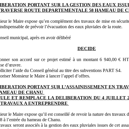
IBERATION PORTANT SUR LA GESTION DES EAUX ISSU
TRAVERSE ROUTE DEPARTEMENTALE 58 HAMEAU DE 
eur le Maire expose qu’en complément des travaux de mise en sécurité 
t indispensable de prévoir l’évacuation des eaux pluviales de la route.
nseil municipal, après en avoir délibéré
DECIDE
onner son accord sur ce projet estimé à un montant 6 940,00 € H
ise d’œuvre.
lliciter l’aide du Conseil général au titre des subventions PART S4.
oriser Monsieur le Maire à lancer l’appel d’offres.
IBERATION PORTANT SUR L’ASSAINISSEMENT EN TR
HAMEAU DE CHANU
ULE ET REMPLACE LA DELIBERATION DU 4 JUILLET 2
 TRAVAUX A ENTREPRENDRE
eur le Maire expose qu’il est conseillé de revoir la nature des travaux d
 à l’entrée du hameau de Chanu.
ravaux seront associés à la gestion des eaux pluviales issues de cet as