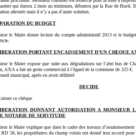
maine prochaine. Monsieur Gambier est remercié pour la mise à disposit
antier qui durera 2 mois au minimum, débutera par la Rue de Bueil. Il
lation alternée mais il n’y a pas d’autre solution.
PARATION DU BUDGET
eur le Maire donne lecture du compte administratif 2013 et le budget 
ticle.
IBERATION PORTANT ENCAISSEMENT D’UN CHEQUE A
eur le Maire expose que suite aux dégradations sur l’abri bus de Ch
n, AXA a fait un geste commercial à l’égard de la commune de 325 €.
nseil municipal, après en avoir délibéré
DECIDE
aisser ce chèque
IBERATION DONNANT AUTORISATION A MONSIEUR L
E NOTARIE DE SERVITUDE
eur le Maire explique que dans le cadre des travaux d’assainissement e
a RD 58, les propriétaires du champ voisin ont donné leur accord pour 