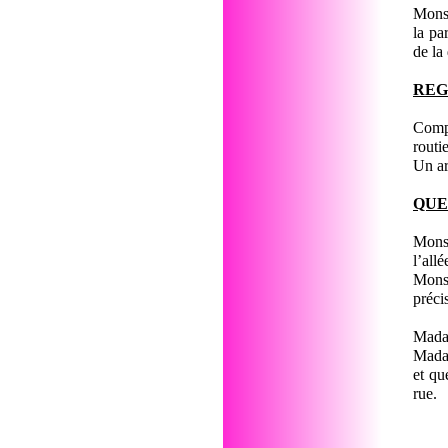
Monsi
la pa
de la
REG
Compt
routi
Un ar
QUE
Monsi
l’all
Monsi
préci
Madam
Madam
et qu
rue.