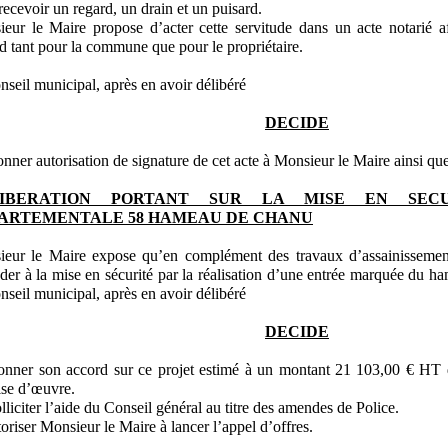
recevoir un regard, un drain et un puisard.
eur le Maire propose d’acter cette servitude dans un acte notarié af
d tant pour la commune que pour le propriétaire.
nseil municipal, après en avoir délibéré
DECIDE
nner autorisation de signature de cet acte à Monsieur le Maire ainsi que
LIBERATION PORTANT SUR LA MISE EN SEC
ARTEMENTALE 58 HAMEAU DE CHANU
eur le Maire expose qu’en complément des travaux d’assainissement e
der à la mise en sécurité par la réalisation d’une entrée marquée du ham
nseil municipal, après en avoir délibéré
DECIDE
nner son accord sur ce projet estimé à un montant 21 103,00 € HT 
ise d’œuvre.
lliciter l’aide du Conseil général au titre des amendes de Police.
oriser Monsieur le Maire à lancer l’appel d’offres.