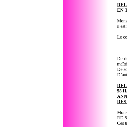
DEL
EN 
Monsi
il es
Le co
De d
maîtr
De so
D’aut
DEL
58 
ANN
DES
Monsi
RD 58
Ces t