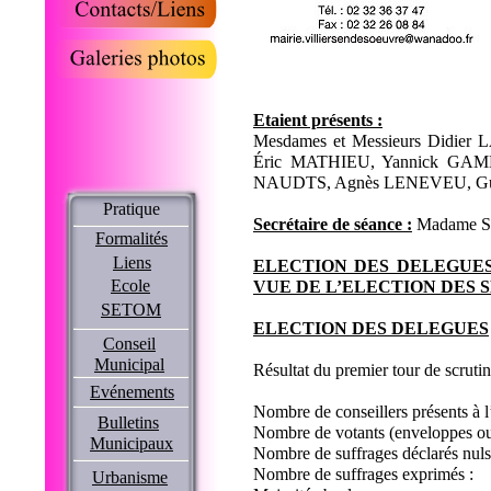
Etaient présents :
Mesdames et Messieurs Didie
Éric MATHIEU, Yannick GAMB
NAUDTS, Agnès LENEVEU, G
Pratique
Secrétaire de séance :
Madame 
Formalités
Liens
ELECTION DES DELEGUES
Ecole
VUE DE L’ELECTION DES 
SETOM
ELECTION DES DELEGUES
Conseil
Municipal
Résultat du premier tour de scruti
Evénements
Nombre de conseillers présents 
Bulletins
Nombre de votants (enve
Municipaux
Nombre de suffrages déclarés nuls 
Nombre de suf
Urbanisme