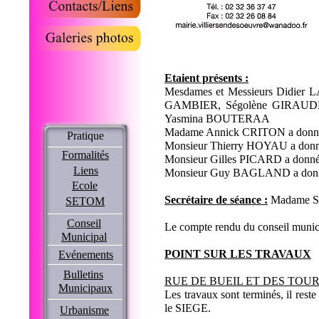
Etaient présents :
Mesdames et Messieurs Didie
GAMBIER, Ségolène GIRAUD
Yasmina BOUTERAA
Madame Annick CRITON a donn
Pratique
Monsieur Thierry HOYAU a do
Formalités
Monsieur Gilles PICARD a donné
Liens
Monsieur Guy BAGLAND a don
Ecole
Secrétaire de séance :
Madame 
SETOM
Conseil
Le compte rendu du conseil munici
Municipal
POINT SUR LES TRAVAUX
Evénements
Bulletins
RUE DE BUEIL ET DES TOU
Municipaux
Les travaux sont terminés, il reste
le SIEGE.
Urbanisme