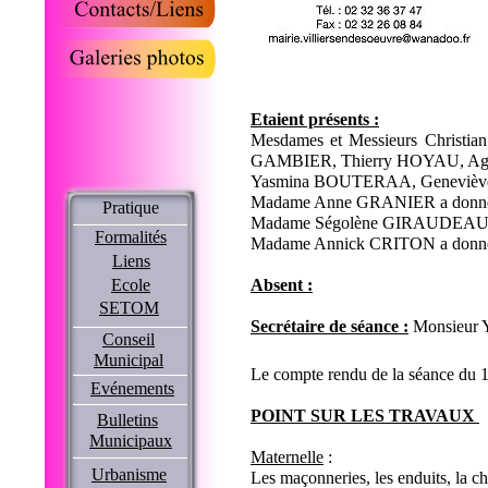
Etaient présents :
Mesdames et Messieurs Christ
GAMBIER, Thierry HOYAU, A
Yasmina BOUTERAA, Geneviè
Madame Anne GRANIER a donné
Pratique
Madame Ségolène GIRAUDEAU a 
Formalités
Madame Annick CRITON a donné
Liens
Ecole
Absent :
SETOM
Secrétaire de séance :
Monsieur
Conseil
Municipal
Le compte rendu de la séance du 
Evénements
POINT SUR LES TRAVAUX
Bulletins
Municipaux
Maternelle
:
Urbanisme
Les maçonneries, les enduits, la c