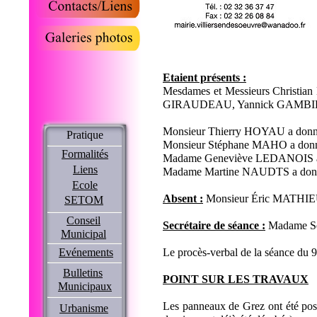
Etaient présents :
Mesdames et Messieurs Christi
GIRAUDEAU, Yannick GAMBIE
Monsieur Thierry HOYAU a don
Pratique
Monsieur Stéphane MAHO a donn
Formalités
Madame Geneviève LEDANOIS a d
Liens
Madame Martine NAUDTS a don
Ecole
Absent :
Monsieur Éric MATHI
SETOM
Conseil
Secrétaire de séance :
Madame S
Municipal
Evénements
Le procès-verbal de la séance du 9
Bulletins
POINT SUR LES TRAVAUX
Municipaux
Les panneaux de Grez ont été posé
Urbanisme