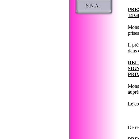
S.N.A.
PRE
14 
Monsi
prise
Il pr
dans 
DEL
SIG
PRI
Monsi
aupr
Le co
De re