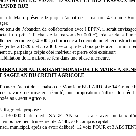
SENTATION DU PROJET D’ACHAT ET DES TRAVAUX IM
GRANDE RUE
eur le Maire présente le projet d’achat de la maison 14 Grande Ru
ager.
e tenu du l’abandon de collaboration avec l’EPFN, il serait envisag
actant un prêt à l’achat de la maison (60 000 €), réalise dans l’imm
ellement écroulée (24 700 €) et procède à la démolition et reconstructio
ès (entre 28 520 € et 35 280 € selon que le choix portera sur un mur p
ent ou parpaings crépis côté intérieur et pierre côté extérieur).
habilitation de la maison se fera dans une phase ultérieure.
IBERATION AUTORISANT MONSIEUR LE MAIRE A SIGNE
T SAGELAN DU CREDIT AGRICOLE
financer l’achat de la maison de Monsieur BULARD sise 14 Grande Ru
ers travaux de mise en sécurité, une proposition d’offres de crédi
dée au Crédit Agricole.
édit agricole propose :
- 130.000 € de crédit SAGELAN sur 15 ans avec un taux d’in
remboursement trimestriel de 2.448,50 € compris capital.
nseil municipal, après en avoir délibéré, 12 voix POUR et 3 ABST