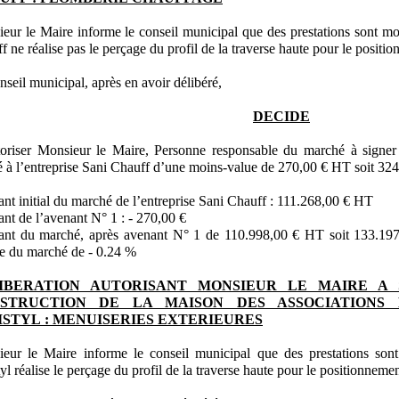
eur le Maire informe le conseil municipal que des prestations sont mod
f ne réalise pas le perçage du profil de la traverse haute pour le positio
nseil municipal, après en avoir délibéré,
DECIDE
oriser Monsieur le Maire, Personne responsable du marché à signer l
é à l’entreprise Sani Chauff d’une moins-value de 270,00 € HT soit 32
nt initial du marché de l’entreprise Sani Chauff : 111.268,00 € HT
nt de l’avenant N° 1 : - 270,00 €
nt du marché, après avenant N° 1 de 110.998,00 € HT soit 133.197
ale du marché de - 0.24 %
IBERATION AUTORISANT MONSIEUR LE MAIRE A 
STRUCTION DE LA MAISON DES ASSOCIATIONS L
ISTYL : MENUISERIES EXTERIEURES
eur le Maire informe le conseil municipal que des prestations sont 
tyl réalise le perçage du profil de la traverse haute pour le positionnemen