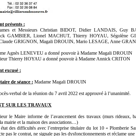
nt présents :
ames et Messieurs Christian BIDOT, Didier LANDAIS, Guy
ick GAMBIER, Lionel MACHUT, Thierry HOYAU, Ségolène 
-Claude GRIGNON, Magali DROUIN, Mario LESAGE, Anne GRANI
me Agnès LENEVEU a donné pouvoir à Madame Magali DROUIN
ieur Thierry HOYAU a donné pouvoir à Madame Annick CRITON
t excusé :
taire de séance :
Madame Magali DROUIN
ocès-verbal de la réunion du 7 avril 2022 est approuvé à l’unanimité.
NT SUR LES TRAVAUX
eur le Maire informe de l’avancement des travaux (murs rideaux, ba
 la mairie et la maison des associations…)
it état des difficultés avec l’entreprise titulaire du lot 10 « Plomberi
cte pas le contrat, ne signale pas les dysfonctionnements et réclame un