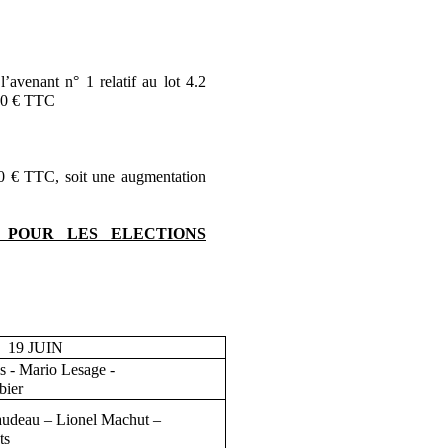
’avenant n° 1 relatif au lot 4.2
.00 € TTC
0 € TTC, soit une augmentation
POUR LES ELECTIONS
UIN
s - Mario Lesage -
bier
audeau – Lionel Machut –
ts