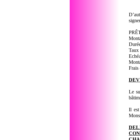
D’aut
signe
PRÊ
Mon
Du
Ta
Ech
Monta
Frai
DEV
Le su
bâti
Il es
Monsi
DEL
CON
CHA