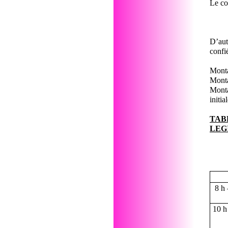
Le co
D’aut
confi
Monta
Monta
Monta
initi
TAB
LEGI
8 h 
10 h