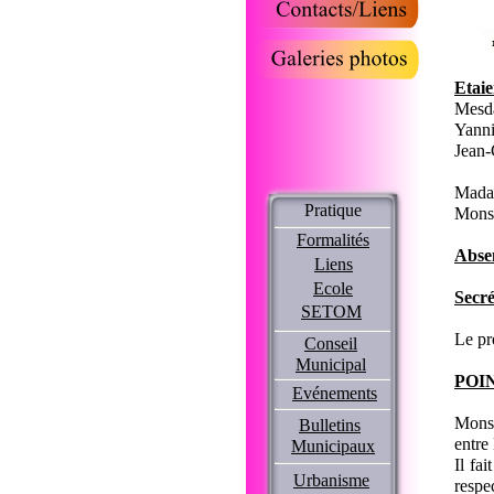
Etaie
Mesd
Yann
Jean
Mada
Pratique
Mons
Formalités
Absen
Liens
Ecole
Secré
SETOM
Le pr
Conseil
Municipal
POI
Evénements
Monsi
Bulletins
entre
Municipaux
Il fa
Urbanisme
respe