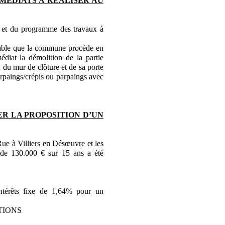
MEDIATS A REALISER AU
e et du programme des travaux à
eable que la commune procède en
édiat la démolition de la partie
n du mur de clôture et de sa porte
arpaings/crépis ou parpaings avec
R LA PROPOSITION D’UN
e à Villiers en Désœuvre et les
t de 130.000 € sur 15 ans a été
térêts fixe de 1,64% pour un
ENTIONS