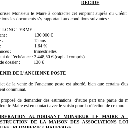
DECIDE
oriser Monsieur le Maire à contracter cet emprunt auprès du Crédi
r tous les documents s’y rapportant aux conditions suivantes :
T LONG TERME :
tant : 130.000 €
rée : 15 ans
ux : 1.64 %
éances : trimestrielles
nt de l’échéance : 2.448,50 € (capital compris)
s de dossier : 130 €
ENIR DE L’ANCIENNE POSTE
jet de la vente de l’ancienne poste est abordé, bien que certains él
ment communal.
t proposé de demander des estimations, d’autre part une partie du m
eur le Maire est en contact avec le voisin pour la réfection de ce mur.
IBERATION AUTORISANT MONSIEUR LE MAIRE A 
STRUCTION DE LA MAISON DES ASSOCIATIONS LOT
UFF : PLOMBERIE CHAUFFAGE