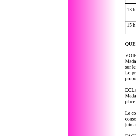
13 h
15 h
QUE
VOI
Madam
sur l
Le pr
propo
ECL
Madam
place 
Le co
conso
juin 