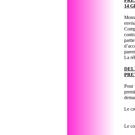
PRE
14 
Monsi
envis
Compt
contr
parti
d’acc
parem
La ré
DEL
PRE
Pour 
premi
deman
Le cr
Le co