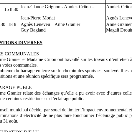
Jean-Claude Grignon - Annick Criton –
Annick Cri
 – 15 h 30
Jean-Pierre Morlat
Agnès Lenev
 30 -18 h
Agnès Leneveu – Anne Granier –
Anne Granier
Guy Bagland
Magali Droui
STIONS DIVERSES
ES COMMUNALES
e Granier et Madame Criton ont travaillé sur les travaux d’entretien à r
es voies communales.
oblème du barrage en terre sur le chemin des sports est soulevé. Il es
sitions et une réunion spécifique sera programmée.
ARAGE PUBLIC
e Granier relate des échanges qu’elle a pu avoir avec d’autres collec
de certaines restrictions sur l’éclairage public.
nseil municipal décide, par souci de limiter l’impact environnemental e
mmations d’électricité de ne plus faire fonctionner l’éclairage public p
au 31 août.