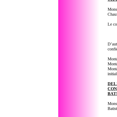
Monsi
Chauf
Le co
D’aut
confi
Monta
Monta
Monta
initi
DEL
CON
BAT
Monsi
Batis