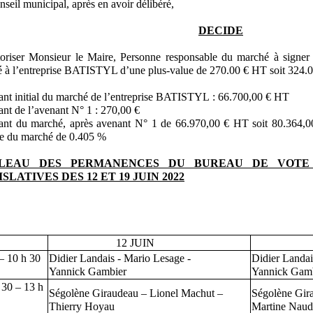
nseil municipal, après en avoir délibéré,
DECIDE
oriser Monsieur le Maire, Personne responsable du marché à signer l
é à l’entreprise BATISTYL d’une plus-value de 270.00 € HT soit 324
nt initial du marché de l’entreprise BATISTYL : 66.700,00 € HT
nt de l’avenant N° 1 : 270,00 €
nt du marché, après avenant N° 1 de 66.970,00 € HT soit 80.364,0
ale du marché de 0.405 %
LEAU DES PERMANENCES DU BUREAU DE VOTE 
SLATIVES DES 12 ET 19 JUIN 2022
12 JUIN
19 J
– 10 h 30
Didier Landais - Mario Lesage -
Didier Landai
Yannick Gambier
Yannick Gam
 30 – 13 h
Ségolène Giraudeau – Lionel Machut –
Ségolène Gir
Thierry Hoyau
Martine Naud