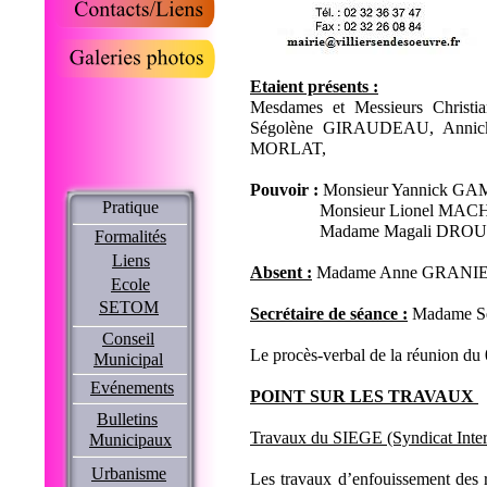
Etaient présents :
Mesdames et Messieurs Chri
Ségolène GIRAUDEAU, Annic
MORLAT,
Pouvoir :
Monsieur Yannick GAM
Pratique
Monsieur Lionel MACHU
Madame Magali DROUIN 
Formalités
Liens
Absent :
Madame Anne GRANI
Ecole
SETOM
Secrétaire de séance :
Madame S
Conseil
Le procès-verbal de la réunion du
Municipal
Evénements
POINT SUR LES TRAVAUX
Bulletins
Travaux du SIEGE (Syndicat Interc
Municipaux
Urbanisme
Les travaux d’enfouissement des r