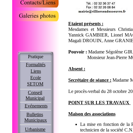
Etaient présents :
Mesdames et Messieurs Chri
Yannick GAMBIER, Lionel M
Magali DROUIN, Anne GRANI
Pouvoir :
Madame Ségolène GIR
Pratique
Monsieur Jean-Pierre MORL
Formalités
Absent :
Liens
Ecole
Secrétaire de séance :
Madame M
SETOM
Le procès-verbal du 28 octobre 20
Conseil
Municipal
POINT SUR LES TRAVAUX
Evénements
Maison des associations
Bulletins
Municipaux
La mise en fonction de la 
Urbanisme
technicien de la société C.N