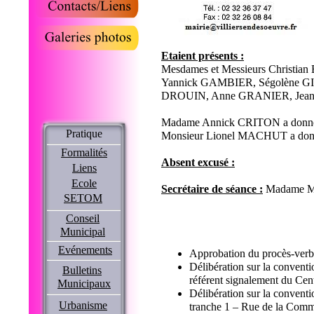
Etaient présents :
Mesdames et Messieurs Christ
Yannick GAMBIER, Ségolène 
DROUIN, Anne GRANIER, Jean
Madame Annick CRITON a donn
Pratique
Monsieur Lionel MACHUT a don
Formalités
Absent excusé :
Liens
Ecole
Secrétaire de séance :
Madame M
SETOM
Conseil
Municipal
Evénements
Approbation du procès-verb
Délibération sur la conventio
Bulletins
référent signalement du Cent
Municipaux
Délibération sur la convent
Urbanisme
tranche 1 – Rue de la Comma