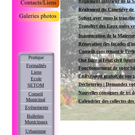
Réglement Intérieur de la S
Réglement du Cimetière de 
Suivez avec nous la transfo
Transfert des Eaux usées ve
Inauguration de la Materne
Rénovation des façades d'int
Conseils concernant le Frel
Pratique
Que faire si l'état civil fig
Formalités
Fonctionnement de votre bi
Liens
Enlèvement gratuit de vos t
Ecole
Déchèteries : Demandez votr
SETOM
Nouvelles consignes de tri d
Conseil
Municipal
Calendrier des collectes des
Evénements
Bulletins
Municipaux
Urbanisme