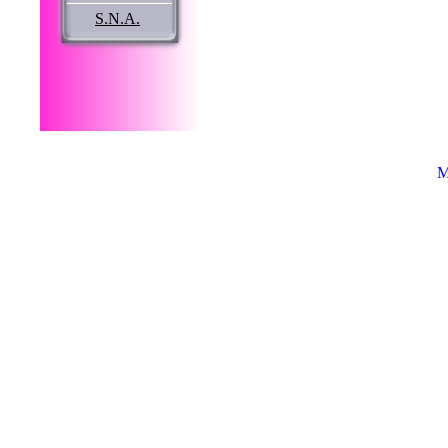
S.N.A.
M